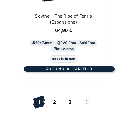
Scythe – The Rise of Fenris
(Espansione)
64,90
€
50×73mm
PVC Free – Acid Free
80 Micron
Ricevilo in 48h
AGGIUNGI AL CARRELLO
1
2
3