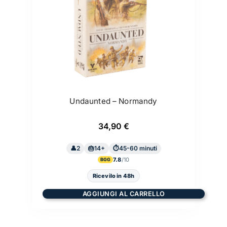
Undaunted – Normandy
34,90
€
2
14+
45-60 minuti
7.8
BGG
Ricevilo in 48h
AGGIUNGI AL CARRELLO