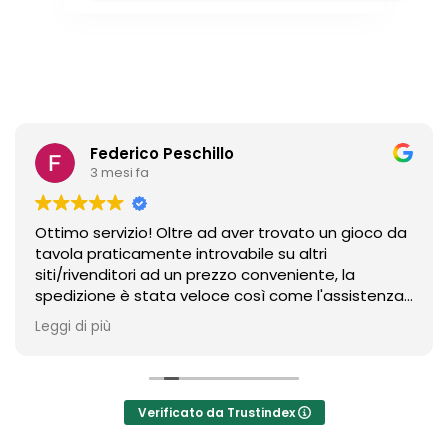
Federico Peschillo
3 mesi fa
Ottimo servizio! Oltre ad aver trovato un gioco da
tavola praticamente introvabile su altri
siti/rivenditori ad un prezzo conveniente, la
spedizione è stata veloce così come l'assistenza
per un ritocco ex-post sull'ordine. Un riferimento
Leggi di più
sicuramente in ambito board gaming.
Verificato da Trustindex