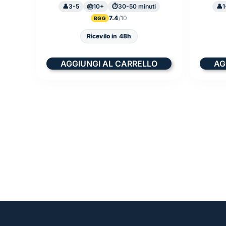
3-5
10+
30-50 minuti
1
7.4
BGG
Ricevilo in 48h
AGGIUNGI AL CARRELLO
AG