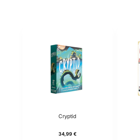
Cryptid
34,99
€