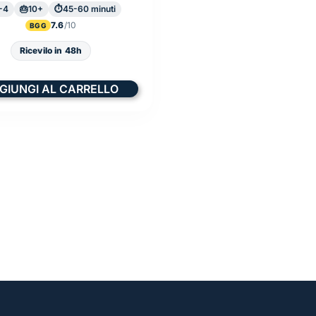
-4
10+
45-60 minuti
7.6
BGG
Ricevilo in 48h
GIUNGI AL CARRELLO