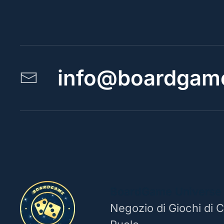
info@boardgame
BoardGame Universe
Negozio di Giochi di C