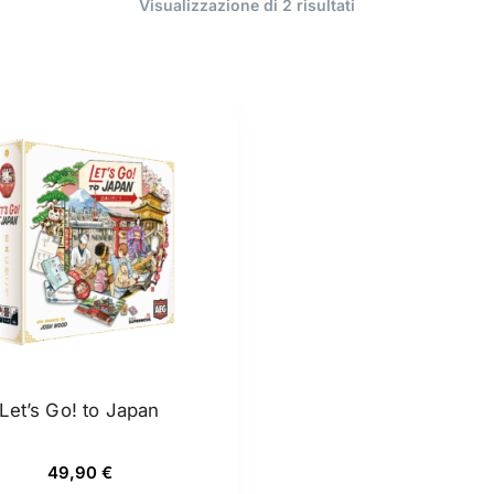
Ordina
Visualizzazione di 2 risultati
in
base
al
più
recente
Let’s Go! to Japan
49,90
€