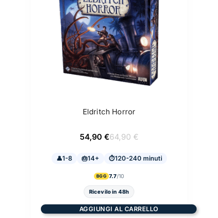
Eldritch Horror
Il
Il
54,90
€
64,90
€
prezzo
prezzo
originale
attuale
1-8
14+
era:
è:
120-240 minuti
64,90 €.
54,90 €.
7.7
BGG
Ricevilo in 48h
AGGIUNGI AL CARRELLO