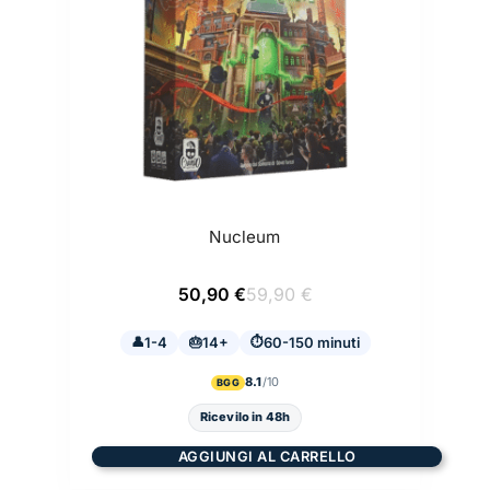
Nucleum
Il
Il
50,90
€
59,90
€
prezzo
prezzo
originale
attuale
1-4
14+
era:
è:
60-150 minuti
59,90 €.
50,90 €.
8.1
BGG
Ricevilo in 48h
AGGIUNGI AL CARRELLO