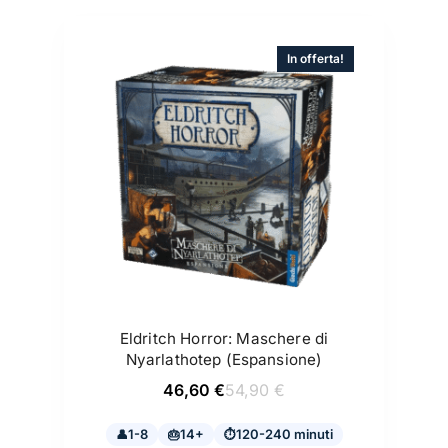
In offerta!
Eldritch Horror: Maschere di
Nyarlathotep (Espansione)
Il
Il
46,60
€
54,90
€
prezzo
prezzo
originale
attuale
1-8
14+
era:
è:
120-240 minuti