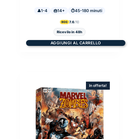
prezzo
prezzo
originale
attuale
1-4
14+
era:
è:
45-180 minuti
74,90 €.
63,60 €.
7.6
BGG
Ricevilo in 48h
AGGIUNGI AL CARRELLO
In offerta!