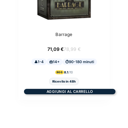
Barrage
Il
Il
71,09
€
78,99
€
prezzo
prezzo
originale
attuale
1-4
14+
era:
è:
90-180 minuti
78,99 €.
71,09 €.
8.1
BGG
Ricevilo in 48h
AGGIUNGI AL CARRELLO