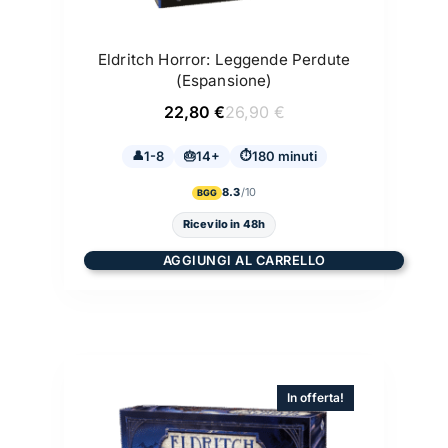
Eldritch Horror: Leggende Perdute
(Espansione)
Il
Il
22,80
€
26,90
€
prezzo
prezzo
originale
attuale
1-8
14+
era:
è:
180 minuti
26,90 €.
22,80 €.
8.3
BGG
Ricevilo in 48h
AGGIUNGI AL CARRELLO
In offerta!