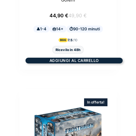
Il
Il
44,90
€
49,90
€
prezzo
prezzo
originale
attuale
1-4
14+
era:
è:
90-120 minuti
49,90 €.
44,90 €.
7.5
BGG
Ricevilo in 48h
AGGIUNGI AL CARRELLO
In offerta!