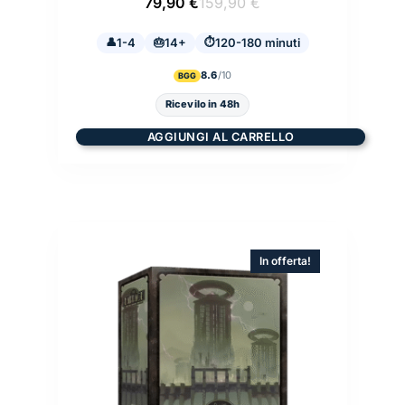
Il
Il
79,90
€
159,90
€
prezzo
prezzo
originale
attuale
1-4
14+
era:
è:
120-180 minuti
159,90 €.
79,90 €.
8.6
BGG
Ricevilo in 48h
AGGIUNGI AL CARRELLO
In offerta!