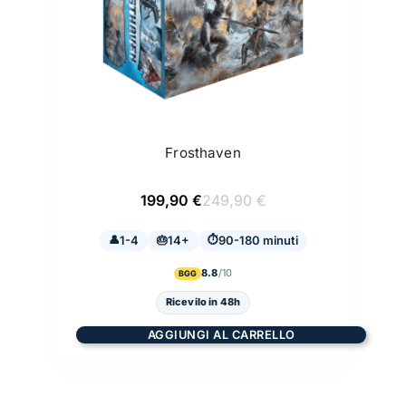
Frosthaven
Il
Il
199,90
€
249,90
€
prezzo
prezzo
originale
attuale
1-4
14+
era:
è:
90-180 minuti
249,90 €.
199,90 €.
8.8
BGG
Ricevilo in 48h
AGGIUNGI AL CARRELLO