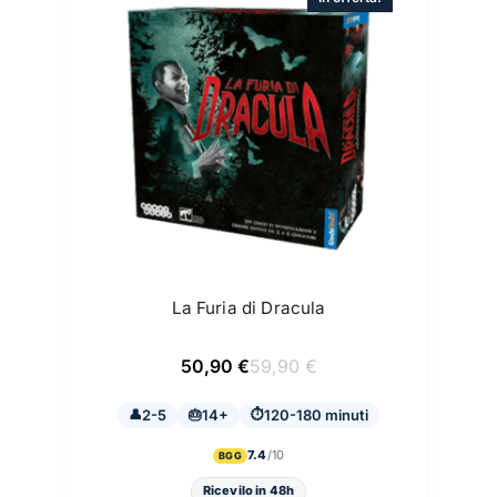
La Furia di Dracula
Il
Il
50,90
€
59,90
€
prezzo
prezzo
originale
attuale
2-5
14+
era:
è:
120-180 minuti
59,90 €.
50,90 €.
7.4
BGG
Ricevilo in 48h