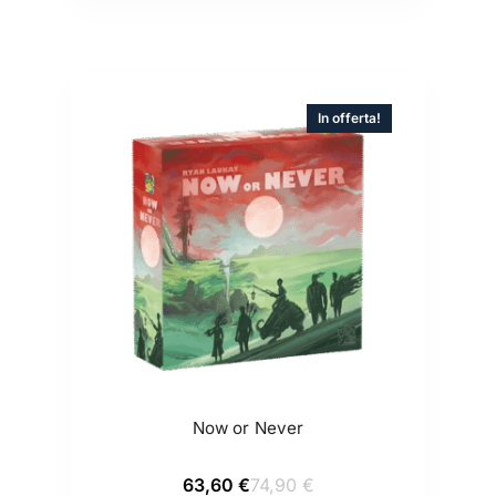
In offerta!
Now or Never
Il
Il
63,60
€
74,90
€