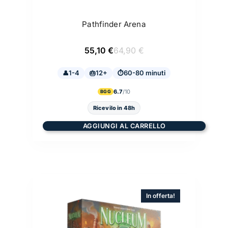
Pathfinder Arena
Il
Il
55,10
€
64,90
€
prezzo
prezzo
originale
attuale
1-4
12+
era:
è:
60-80 minuti
64,90 €.
55,10 €.
6.7
BGG
Ricevilo in 48h
AGGIUNGI AL CARRELLO
In offerta!