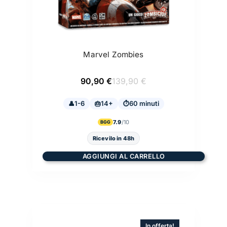
Marvel Zombies
Il
Il
90,90
€
139,90
€
prezzo
prezzo
originale
attuale
1-6
14+
era:
è:
60 minuti
139,90 €.
90,90 €.
7.9
BGG
Ricevilo in 48h
AGGIUNGI AL CARRELLO
In offerta!