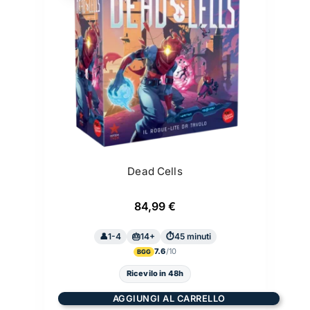
Dead Cells
84,99
€
1-4
14+
45 minuti
7.6
BGG
Ricevilo in 48h
AGGIUNGI AL CARRELLO