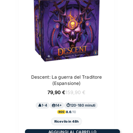
Descent: La guerra del Traditore
(Espansione)
Il
Il
79,90
€
159,90
€
prezzo
prezzo
originale
attuale
1-4
14+
era:
è:
120-180 minuti
159,90 €.
79,90 €.
8.6
BGG
Ricevilo in 48h
AGGIUNGI AL CARRELLO