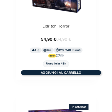
Eldritch Horror
Il
Il
54,90
€
64,90
€
prezzo
prezzo
originale
attuale
1-8
14+
era:
è:
120-240 minuti
64,90 €.
54,90 €.
7.7
BGG
Ricevilo in 48h
AGGIUNGI AL CARRELLO
In offerta!