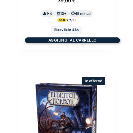
39,99
€
1-4
10+
45 minuti
7.7
BGG
Ricevilo in 48h
AGGIUNGI AL CARRELLO
In offerta!