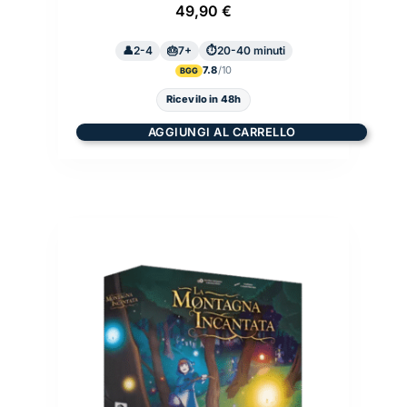
49,90
€
2-4
7+
20-40 minuti
7.8
BGG
Ricevilo in 48h
AGGIUNGI AL CARRELLO