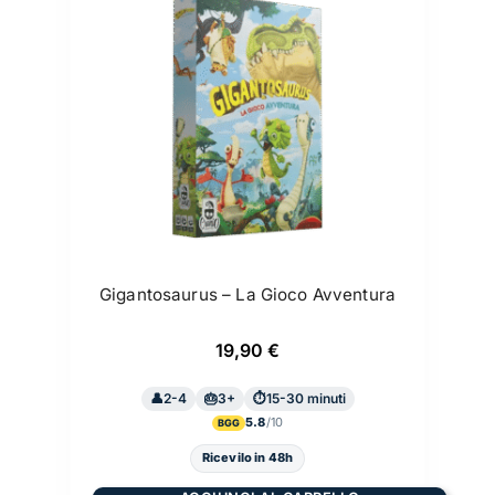
Gigantosaurus – La Gioco Avventura
19,90
€
2-4
3+
15-30 minuti
5.8
BGG
Ricevilo in 48h