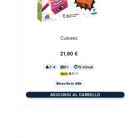
Cubeez
21,90
€
2-4
6+
15 minuti
6.1
BGG
Ricevilo in 48h
AGGIUNGI AL CARRELLO