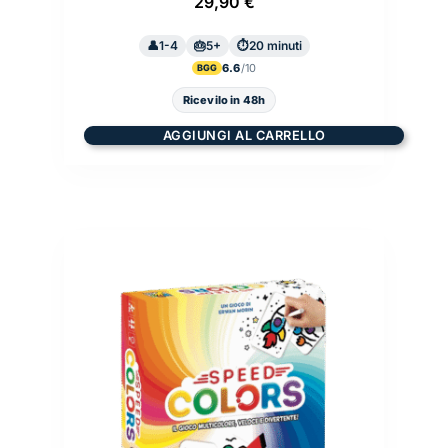
29,90
€
1-4
5+
20 minuti
6.6
BGG
Ricevilo in 48h
AGGIUNGI AL CARRELLO