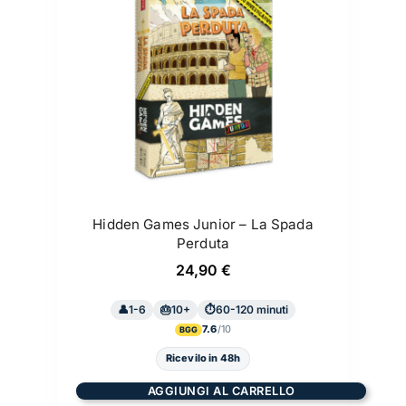
Hidden Games Junior – La Spada
Perduta
24,90
€
1-6
10+
60-120 minuti
7.6
BGG
Ricevilo in 48h
AGGIUNGI AL CARRELLO