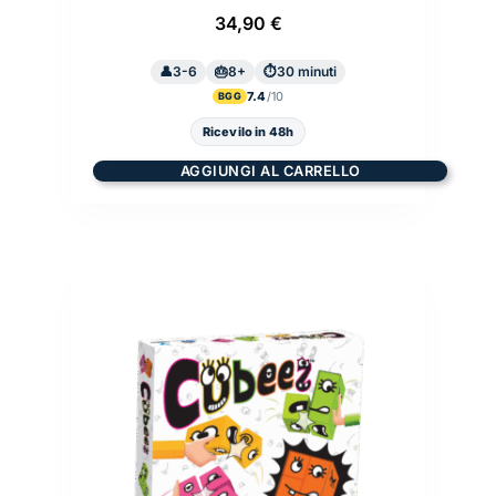
34,90
€
3-6
8+
30 minuti
7.4
BGG
Ricevilo in 48h
AGGIUNGI AL CARRELLO