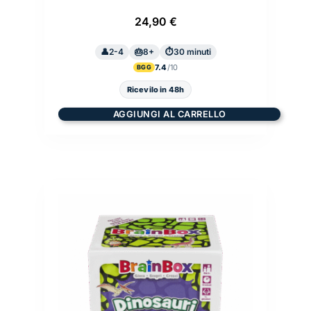
24,90
€
2-4
8+
30 minuti
7.4
BGG
Ricevilo in 48h
AGGIUNGI AL CARRELLO