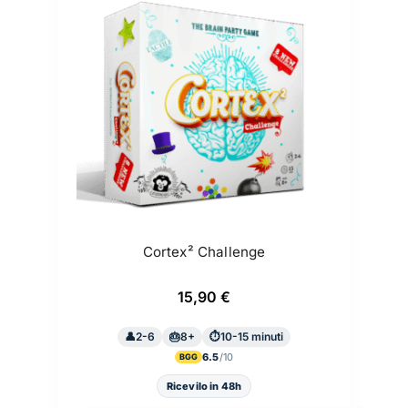
Cortex² Challenge
15,90
€
2-6
8+
10-15 minuti
6.5
BGG
Ricevilo in 48h