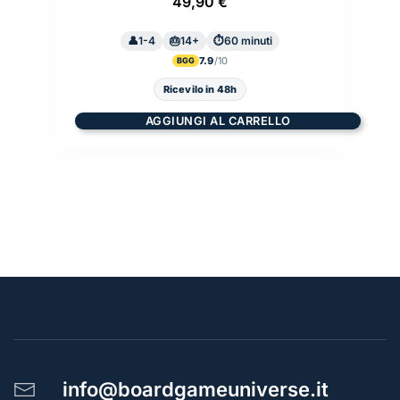
49,90
€
1-4
14+
60 minuti
7.9
BGG
Ricevilo in 48h
AGGIUNGI AL CARRELLO
info@boardgameuniverse.it