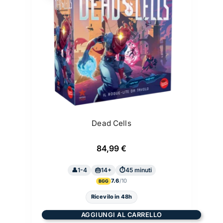
Dead Cells
84,99
€
1-4
14+
45 minuti
7.6
BGG
Ricevilo in 48h
AGGIUNGI AL CARRELLO