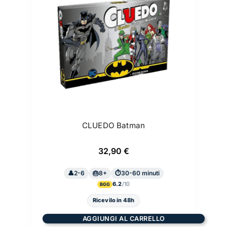
CLUEDO Batman
32,90
€
2-6
8+
30-60 minuti
6.2
BGG
Ricevilo in 48h
AGGIUNGI AL CARRELLO