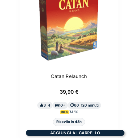
Catan Relaunch
39,90
€
3-4
10+
60-120 minuti
7.1
BGG
Ricevilo in 48h
AGGIUNGI AL CARRELLO