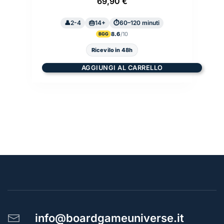
69,90
€
2-4
14+
60–120 minuti
8.6
BGG
Ricevilo in 48h
AGGIUNGI AL CARRELLO
info@boardgameuniverse.it