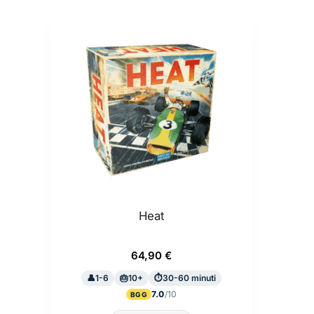
Heat
64,90
€
1-6
10+
30-60 minuti
7.0
BGG