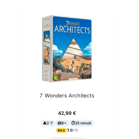
7 Wonders Architects
42,99
€
2-7
8+
25 minuti
7.0
BGG