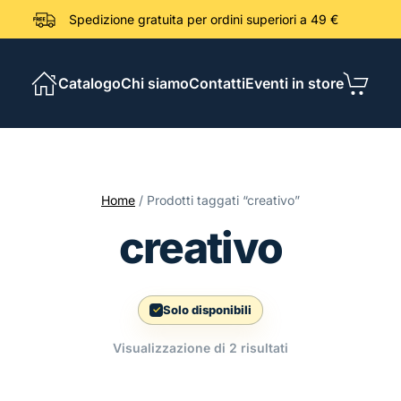
Spedizione gratuita per ordini sup
Catalogo
Chi siamo
Contatti
Eventi in store
Home
/ Prodotti taggati “creativo”
creativo
Solo disponibili
Ordina
Visualizzazione di 2 risultati
in
base
al