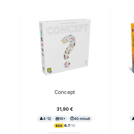
Concept
31,90
€
4-12
10+
40 minuti
6.7
BGG