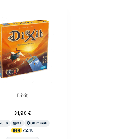
più
recente
Dixit
31,90
€
3-6
8+
30 minuti
7.2
BGG