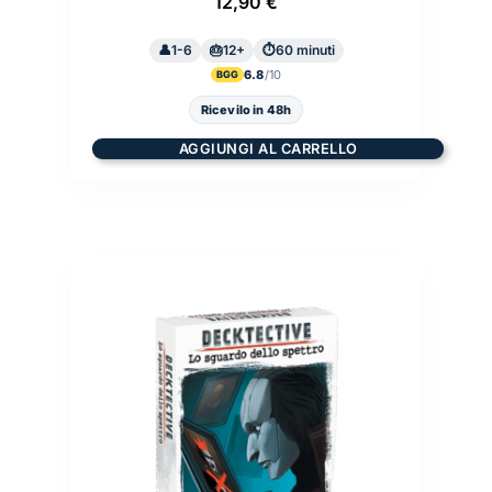
12,90
€
1-6
12+
60 minuti
6.8
BGG
Ricevilo in 48h
AGGIUNGI AL CARRELLO