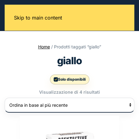
Skip to main content
Home
/ Prodotti taggati “giallo”
giallo
Solo disponibili
Ordina
Visualizzazione di 4 risultati
in
base
al
più
recente