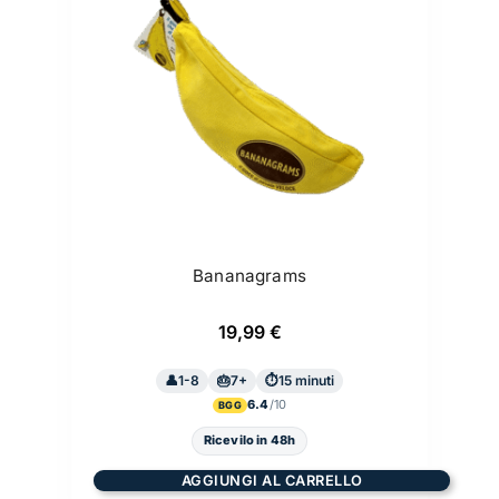
Bananagrams
19,99
€
1-8
7+
15 minuti
6.4
BGG
Ricevilo in 48h
AGGIUNGI AL CARRELLO