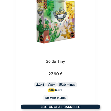
Solda Tiny
27,90
€
2-4
8+
30 minuti
6.8
BGG
Ricevilo in 48h
AGGIUNGI AL CARRELLO