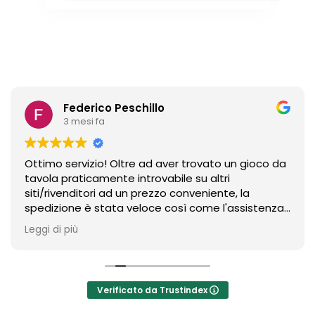
Federico Peschillo
3 mesi fa
Ottimo servizio! Oltre ad aver trovato un gioco da
tavola praticamente introvabile su altri
siti/rivenditori ad un prezzo conveniente, la
spedizione è stata veloce così come l'assistenza
per un ritocco ex-post sull'ordine. Un riferimento
Leggi di più
sicuramente in ambito board gaming.
Verificato da Trustindex