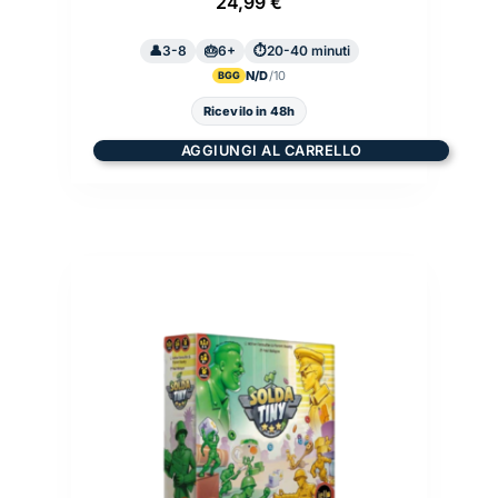
24,99
€
3-8
6+
20-40 minuti
N/D
BGG
Ricevilo in 48h
AGGIUNGI AL CARRELLO