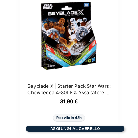
Beyblade X | Starter Pack Star Wars:
Chewbecca 4-80LF & Assaltatore 5-
70B
31,90
€
Ricevilo in 48h
AGGIUNGI AL CARRELLO