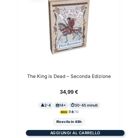
The King is Dead – Seconda Edizione
34,99
€
2-4
14+
30-45 minuti
7.6
BGG
Ricevilo in 48h
AGGIUNGI AL CARRELLO