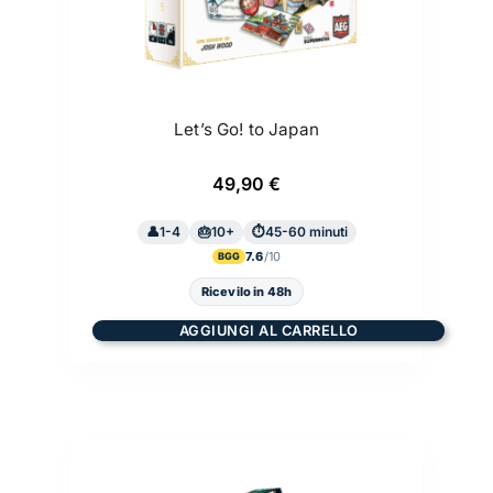
Let’s Go! to Japan
49,90
€
1-4
10+
45-60 minuti
7.6
BGG
Ricevilo in 48h
AGGIUNGI AL CARRELLO