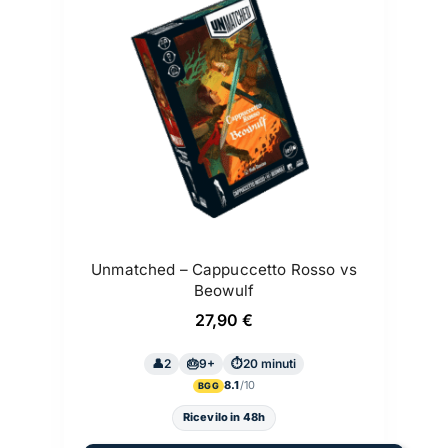
Unmatched – Cappuccetto Rosso vs
Beowulf
27,90
€
2
9+
20 minuti
8.1
BGG
Ricevilo in 48h