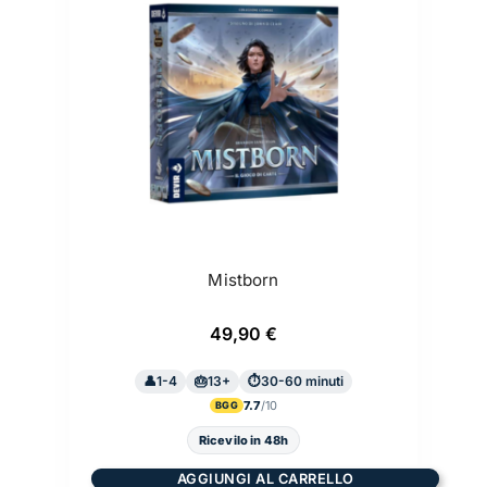
Mistborn
49,90
€
1-4
13+
30-60 minuti
7.7
BGG
Ricevilo in 48h
AGGIUNGI AL CARRELLO