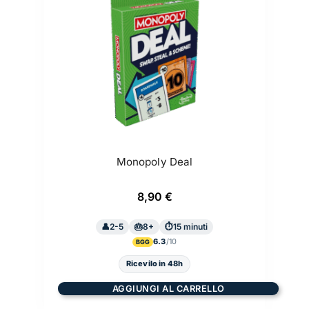
Monopoly Deal
8,90
€
2-5
8+
15 minuti
6.3
BGG
Ricevilo in 48h
AGGIUNGI AL CARRELLO