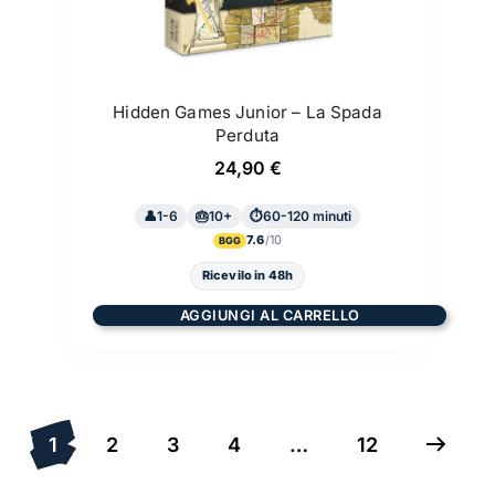
Hidden Games Junior – La Spada
Perduta
24,90
€
1-6
10+
60-120 minuti
7.6
BGG
Ricevilo in 48h
AGGIUNGI AL CARRELLO
1
2
3
4
…
12