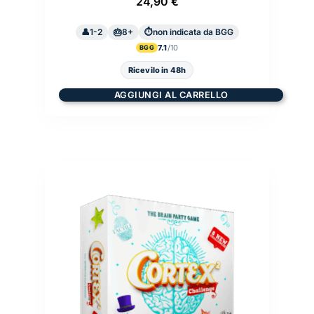
24,90
€
1-2
8+
non indicata da BGG
7.1
BGG
Ricevilo in 48h
AGGIUNGI AL CARRELLO