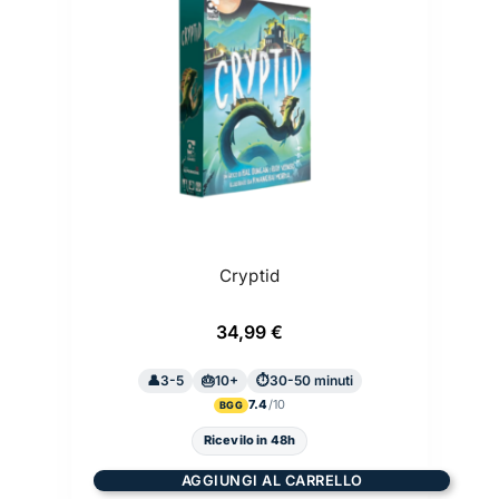
Cryptid
34,99
€
3-5
10+
30-50 minuti
7.4
BGG
Ricevilo in 48h
AGGIUNGI AL CARRELLO