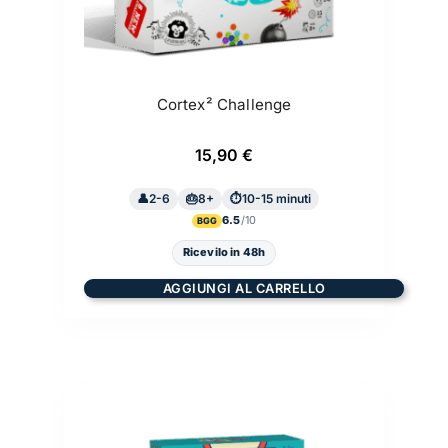
Cortex² Challenge
15,90
€
2-6
8+
10-15 minuti
6.5
BGG
Ricevilo in 48h
AGGIUNGI AL CARRELLO