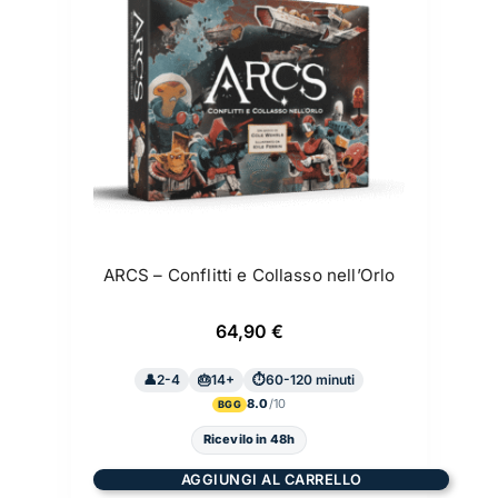
ARCS – Conflitti e Collasso nell’Orlo
64,90
€
2-4
14+
60-120 minuti
8.0
BGG
Ricevilo in 48h
AGGIUNGI AL CARRELLO