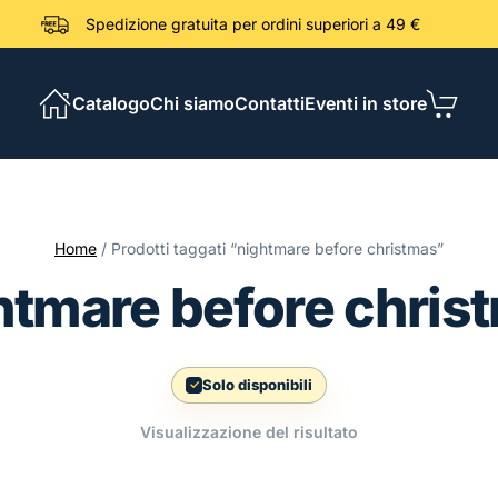
Spedizione gratuita per ordini sup
Catalogo
Chi siamo
Contatti
Eventi in store
Home
/ Prodotti taggati “nightmare before christmas”
htmare before chris
Solo disponibili
Visualizzazione del risultato