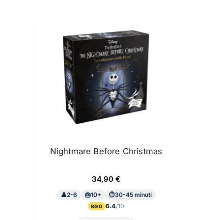
Nightmare Before Christmas
34,90
€
2-6
10+
30-45 minuti
6.4
BGG