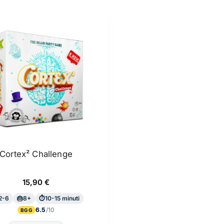
più
recente
Cortex² Challenge
15,90
€
2-6
8+
10-15 minuti
6.5
BGG