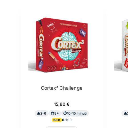
Cortex³ Challenge
15,90
€
2-6
8+
10-15 minuti
6.1
BGG