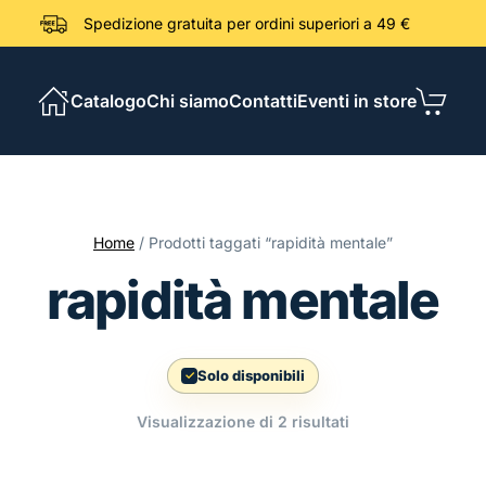
Spedizione gratuita per ordini sup
Catalogo
Chi siamo
Contatti
Eventi in store
Home
/ Prodotti taggati “rapidità mentale”
rapidità mentale
Solo disponibili
Ordina
Visualizzazione di 2 risultati
in
base
al