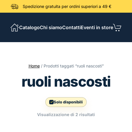
Spedizione gratuita per ordini sup
Catalogo
Chi siamo
Contatti
Eventi in store
Home
/ Prodotti taggati “ruoli nascosti”
ruoli nascosti
Solo disponibili
Ordina
Visualizzazione di 2 risultati
in
base
al