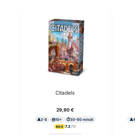
Citadels
29,90
€
2-8
10+
30-60 minuti
7.2
BGG