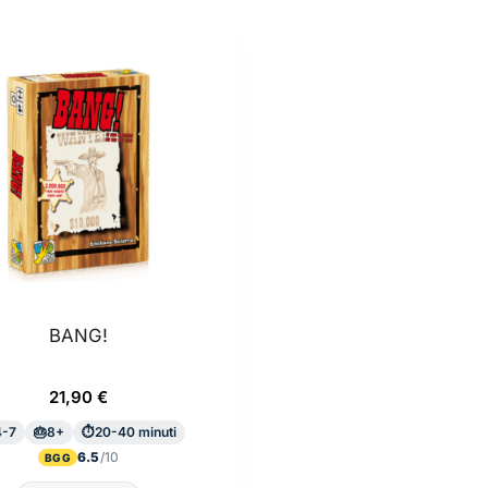
più
recente
BANG!
21,90
€
4-7
8+
20-40 minuti
6.5
BGG