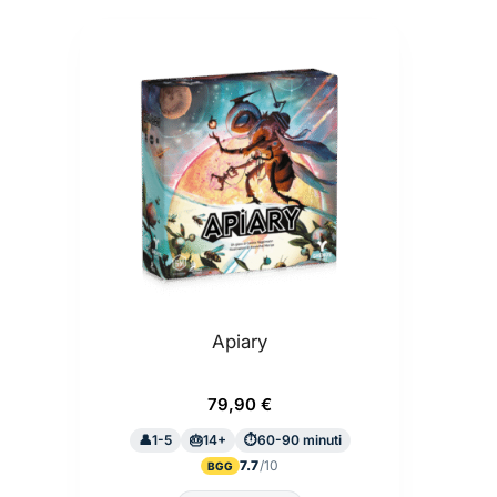
Apiary
79,90
€
1-5
14+
60-90 minuti
7.7
BGG