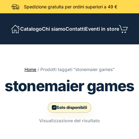
Spedizione gratuita per ordini sup
Catalogo
Chi siamo
Contatti
Eventi in store
Home
/ Prodotti taggati “stonemaier games”
stonemaier games
Solo disponibili
Visualizzazione del risultato