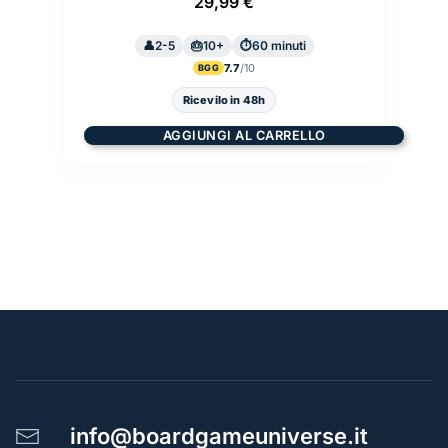
29,99
€
2-5
10+
60 minuti
7.7
BGG
Ricevilo in 48h
AGGIUNGI AL CARRELLO
info@boardgameuniverse.it