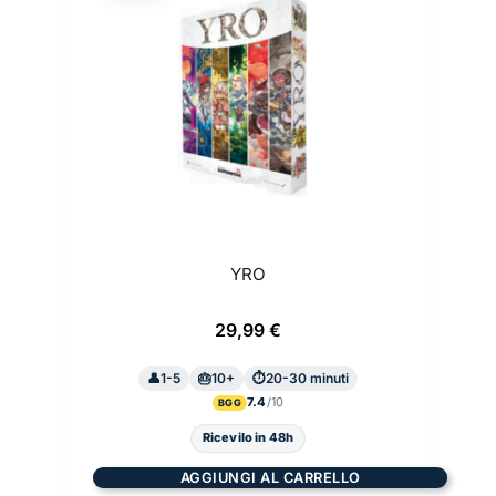
YRO
29,99
€
1-5
10+
20-30 minuti
7.4
BGG
Ricevilo in 48h
AGGIUNGI AL CARRELLO