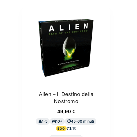
Alien – Il Destino della
Nostromo
49,90
€
1-5
10+
45-60 minuti
7.1
BGG