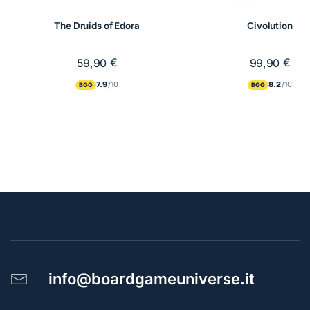
The Druids of Edora
Civolution
€
€
59,90
99,90
7.9
8.2
BGG
BGG
info@boardgameuniverse.it