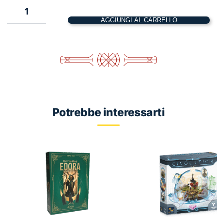
1
AGGIUNGI AL CARRELLO
Lorenzo
Il
Magnifico
–
Big
Box
quantità
Potrebbe interessarti