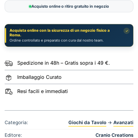
Magnifico
Acquisto online o ritiro gratuito in negozio
–
Big
Box
Acquista online con la sicurezza di un negozio fisico a
✓
quantità
Roma.
Ordine controllato e preparato con cura dal nostro team.
Spedizione in 48h – Gratis sopra i 49 €.
Imballaggio Curato
Resi facili e immediati
Categoria:
Giochi da Tavolo
→
Avanzati
Editore:
Cranio Creations