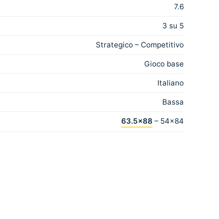
7.6
3 su 5
Strategico – Competitivo
Gioco base
Italiano
Bassa
63.5×88
– 54×84