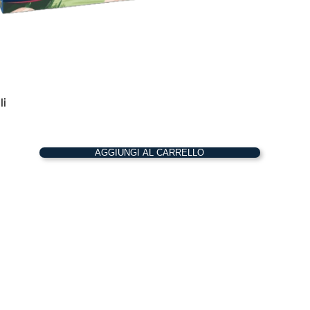
li
AGGIUNGI AL CARRELLO
Tea
Garden
quantità