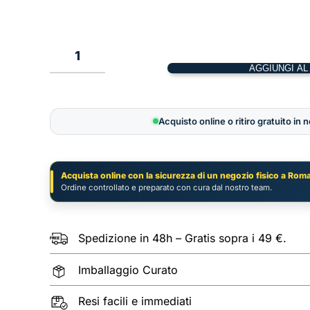
1
AGGIUNGI AL
Tea
Garden
quantità
Acquisto online o ritiro gratuito in 
Acquista online con la sicurezza di un negozio fisico a Roma
Ordine controllato e preparato con cura dal nostro team.
Spedizione in 48h – Gratis sopra i 49 €.
Imballaggio Curato
Resi facili e immediati