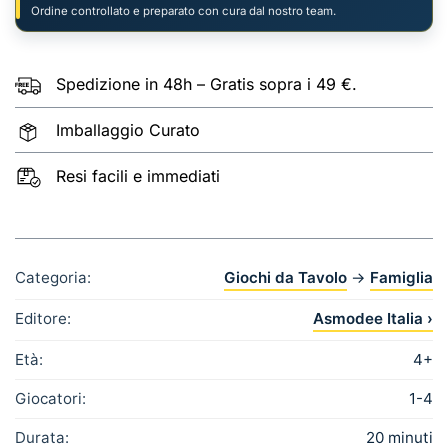
Ordine controllato e preparato con cura dal nostro team.
Spedizione in 48h – Gratis sopra i 49 €.
Imballaggio Curato
Resi facili e immediati
Categoria:
Giochi da Tavolo
→
Famiglia
Editore:
Asmodee Italia ›
Età:
4+
Giocatori:
1-4
Durata:
20 minuti