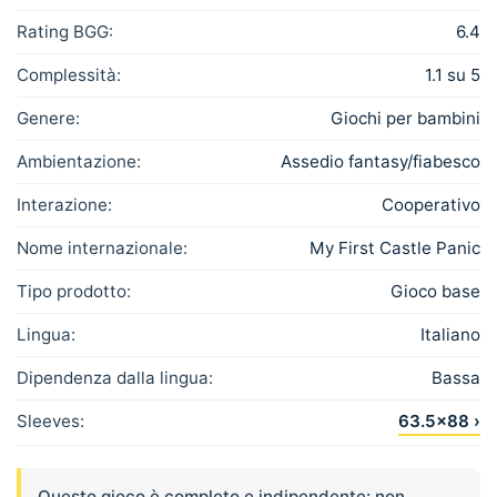
Rating BGG:
6.4
Complessità:
1.1 su 5
Genere:
Giochi per bambini
Ambientazione:
Assedio fantasy/fiabesco
Interazione:
Cooperativo
Nome internazionale:
My First Castle Panic
Tipo prodotto:
Gioco base
Lingua:
Italiano
Dipendenza dalla lingua:
Bassa
Sleeves:
63.5×88 ›
Questo gioco è completo e indipendente: non