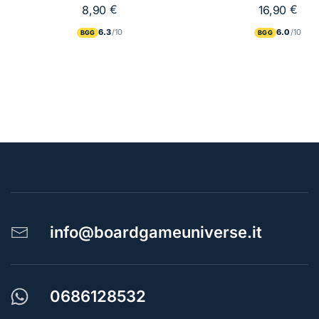
€
€
8,90
16,90
6.3
6.0
BGG
BGG
info@boardgameuniverse.it
0686128532