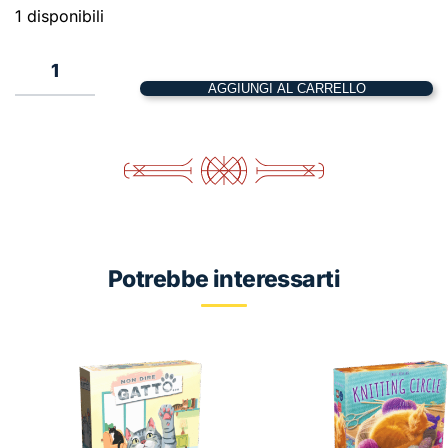
1 disponibili
1
AGGIUNGI AL CARRELLO
Carcassonne
–
Circo
e
Artisti
quantità
Potrebbe interessarti