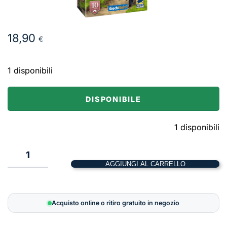
18,90
€
1 disponibili
DISPONIBILE
1 disponibili
1
AGGIUNGI AL CARRELLO
Carcassonne
–
Circo
Acquisto online o ritiro gratuito in negozio
e
Artisti