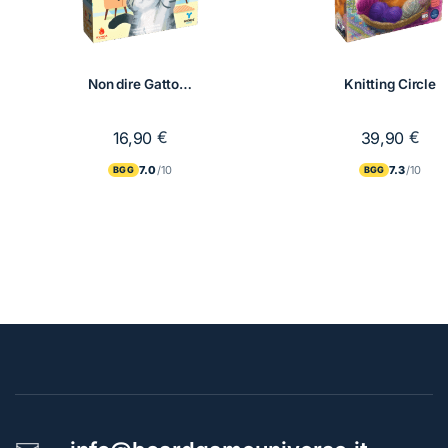
Non dire Gatto…
Knitting Circle
€
€
16,90
39,90
7.0
7.3
BGG
BGG