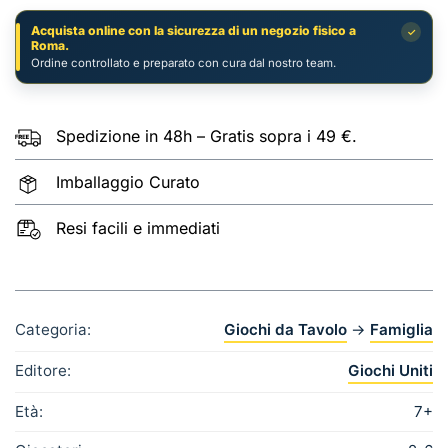
quantità
Acquista online con la sicurezza di un negozio fisico a
✓
Roma.
Ordine controllato e preparato con cura dal nostro team.
Spedizione in 48h – Gratis sopra i 49 €.
Imballaggio Curato
Resi facili e immediati
Categoria:
Giochi da Tavolo
→
Famiglia
Editore:
Giochi Uniti
Età:
7+