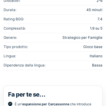
Giocatori:
2-6
Durata:
45 minuti
Rating BGG:
7.4
Complessità:
1.9 su 5
Genere:
Strategico per Famiglie
Tipo prodotto:
Gioco base
Lingua:
Italiano
Dipendenza dalla lingua:
Bassa
Fa per te se…
È un’
espansione per Carcassonne
che introduce