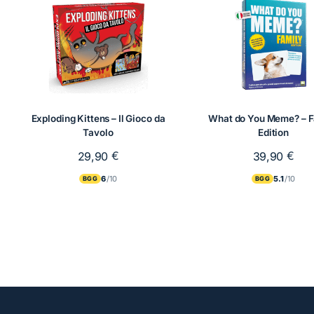
Exploding Kittens – Il Gioco da
What do You Meme? – F
Tavolo
Edition
€
€
29,90
39,90
6
5.1
BGG
BGG