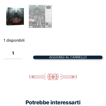
1 disponibili
1
AGGIUNGI AL CARRELLO
Cthulhu:
Death
May
Die
–
Stagione
4
Potrebbe interessarti
(Espansione)