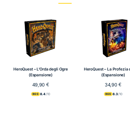
quantità
HeroQuest – L’Orda degli Ogre
HeroQuest – La Profezia d
(Espansione)
(Espansione)
€
€
49,90
34,90
8.4
8.3
BGG
BGG