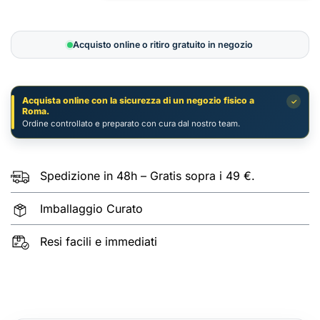
Cthulhu:
Death
May
Acquisto online o ritiro gratuito in negozio
Die
–
Stagione
Acquista online con la sicurezza di un negozio fisico a
✓
4
Roma.
(Espansione)
Ordine controllato e preparato con cura dal nostro team.
quantità
Spedizione in 48h – Gratis sopra i 49 €.
Imballaggio Curato
Resi facili e immediati