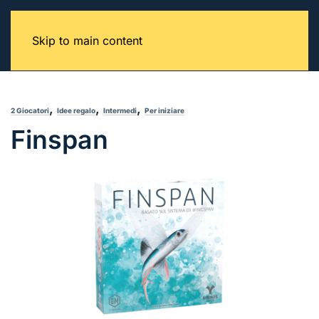
Skip to main content
,
,
,
2 Giocatori
Idee regalo
Intermedi
Per iniziare
Finspan