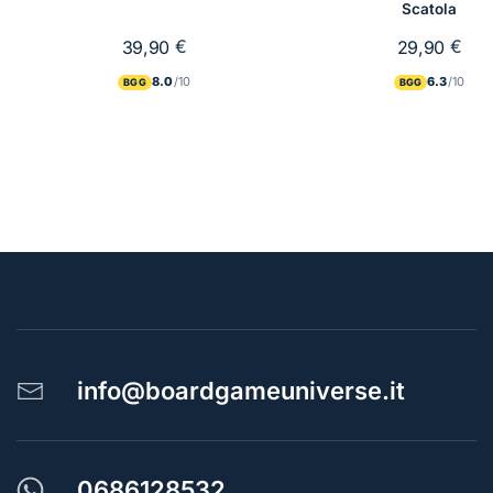
Scatola
€
€
39,90
29,90
8.0
6.3
BGG
BGG
info@boardgameuniverse.it
0686128532