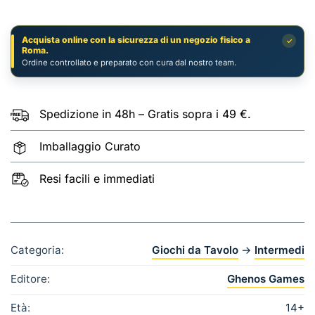
Acquista online con la sicurezza di un negozio fisico a
✓
Roma.
Ordine controllato e preparato con cura dal nostro team.
Spedizione in 48h – Gratis sopra i 49 €.
Imballaggio Curato
Resi facili e immediati
Categoria:
Giochi da Tavolo
→
Intermedi
Editore:
Ghenos Games
Età:
14+