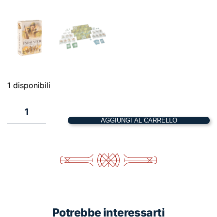
1 disponibili
1
AGGIUNGI AL CARRELLO
Undaunted
–
Normandy
quantità
Potrebbe interessarti