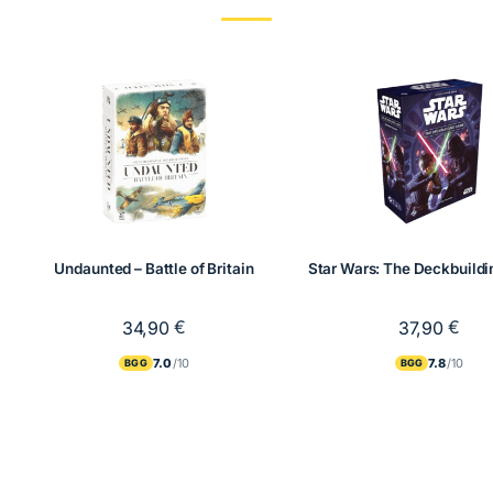
Undaunted – Battle of Britain
Star Wars: The Deckbuild
€
€
34,90
37,90
7.0
7.8
BGG
BGG