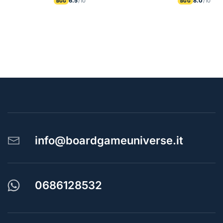
6.5
8.0
BGG
BGG
info@boardgameuniverse.it
0686128532