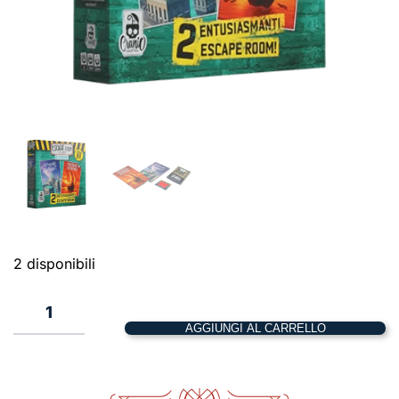
2 disponibili
Escape
Room
AGGIUNGI AL CARRELLO
–
2
Giocatori