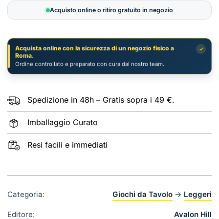
La
Acquisto online o ritiro gratuito in negozio
Prima
Luce
quantità
Acquista online con la sicurezza di un negozio fisico a
✓
Roma.
Ordine controllato e preparato con cura dal nostro team.
Spedizione in 48h – Gratis sopra i 49 €.
Imballaggio Curato
Resi facili e immediati
Categoria:
Giochi da Tavolo
→
Leggeri
Editore:
Avalon Hill