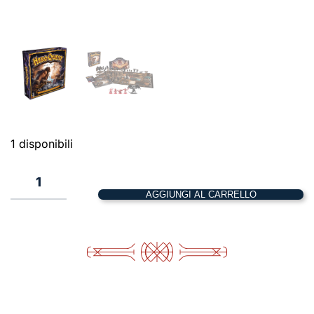
1 disponibili
1
AGGIUNGI AL CARRELLO
HeroQuest
–
La
Prima
Luce
quantità