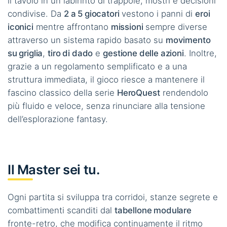
il tavolo in un labirinto di trappole, mostri e decisioni
condivise. Da
2 a 5 giocatori
vestono i panni di
eroi
iconici
mentre affrontano
missioni
sempre diverse
attraverso un sistema rapido basato su
movimento
su griglia
,
tiro di dado
e
gestione delle azioni
. Inoltre,
grazie a un regolamento semplificato e a una
struttura immediata, il gioco riesce a mantenere il
fascino classico della serie
HeroQuest
rendendolo
più fluido e veloce, senza rinunciare alla tensione
dell’esplorazione fantasy.
Il Master sei tu.
Ogni partita si sviluppa tra corridoi, stanze segrete e
combattimenti scanditi dal
tabellone modulare
fronte-retro, che modifica continuamente il ritmo