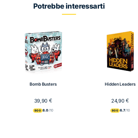
Potrebbe interessarti
Bomb Busters
Hidden Leaders
€
€
39,90
24,90
8.0
6.7
BGG
BGG