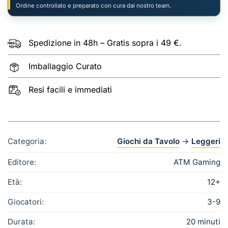
Ordine controllato e preparato con cura dal nostro team.
Spedizione in 48h – Gratis sopra i 49 €.
Imballaggio Curato
Resi facili e immediati
Categoria:
Giochi da Tavolo
→
Leggeri
Editore:
ATM Gaming
Età:
12+
Giocatori:
3-9
Durata:
20 minuti