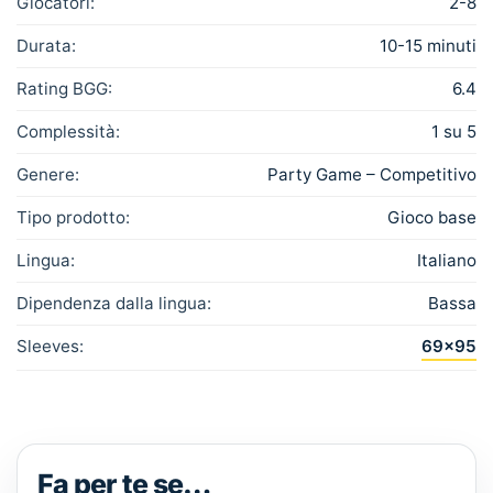
Giocatori:
2-8
Durata:
10-15 minuti
Rating BGG:
6.4
Complessità:
1 su 5
Genere:
Party Game – Competitivo
Tipo prodotto:
Gioco base
Lingua:
Italiano
Dipendenza dalla lingua:
Bassa
Sleeves:
69×95
Fa per te se…