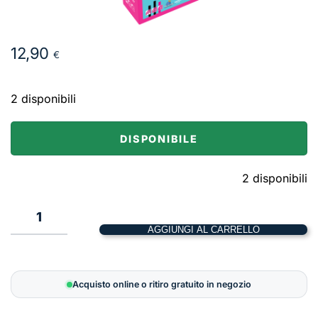
12,90
€
2 disponibili
DISPONIBILE
2 disponibili
Taco
Party
AGGIUNGI AL CARRELLO
Torta
Pacco
Pizza
Acquisto online o ritiro gratuito in negozio
quantità