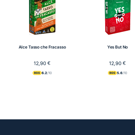
Alce Tasso che Fracasso
Yes But No
€
€
12,90
12,90
6.2
5.6
BGG
BGG