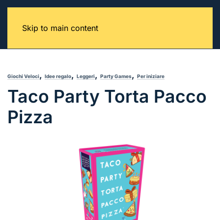
Skip to main content
,
,
,
,
Giochi Veloci
Idee regalo
Leggeri
Party Games
Per iniziare
Taco Party Torta Pacco
Pizza