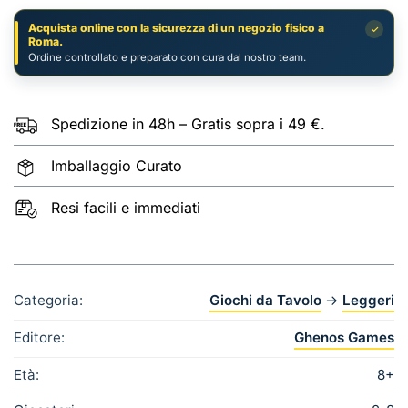
Acquista online con la sicurezza di un negozio fisico a
✓
Roma.
Ordine controllato e preparato con cura dal nostro team.
Spedizione in 48h – Gratis sopra i 49 €.
Imballaggio Curato
Resi facili e immediati
Categoria:
Giochi da Tavolo
→
Leggeri
Editore:
Ghenos Games
Età:
8+