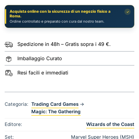
Acquista online con la sicurezza di un negozio fisico a
✓
Roma.
Ordine controllato e preparato con cura dal nostro team.
Spedizione in 48h – Gratis sopra i 49 €.
Imballaggio Curato
Resi facili e immediati
Categoria:
Trading Card Games
→
Magic: The Gathering
Editore:
Wizards of the Coast
Set:
Marvel Super Heroes (MSH)