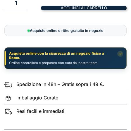
1
AGGIUNGI AL CARRELLO
Skaven:
Batteria
d’armi
Acquisto online o ritiro gratuito in negozio
a
Mutascintilla
|
Acquista online con la sicurezza di un negozio fisico a
✓
Warhammer
Roma.
Age
Ordine controllato e preparato con cura dal nostro team.
of
Sigmar
quantità
Spedizione in 48h – Gratis sopra i 49 €.
Imballaggio Curato
Resi facili e immediati