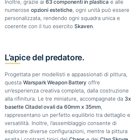
Inoltre, grazie ai
63 componenti in plastica
e alle
numerose
opzioni estetiche
, ogni unità può essere
personalizzata, rendendo ogni squadra unica e
coerente con il tuo esercito
Skaven
.
L’apice del predatore.
Progettata per modellisti e appassionati di pittura,
questa
Warspark Weapon Battery
offre
un’esperienza creativa completa, dalla costruzione
alla rifinitura. Le tre miniature, accompagnate da
3x
basette Citadel ovali da 60mm x 35mm
,
rappresentano un perfetto equilibrio tra dettaglio e
versatilità. Inoltre, l’assemblaggio consente di
esplorare diverse configurazioni, mentre la pittura
esalta i contrasti tipici del
Chaos
e dei
Clan Skryre
.