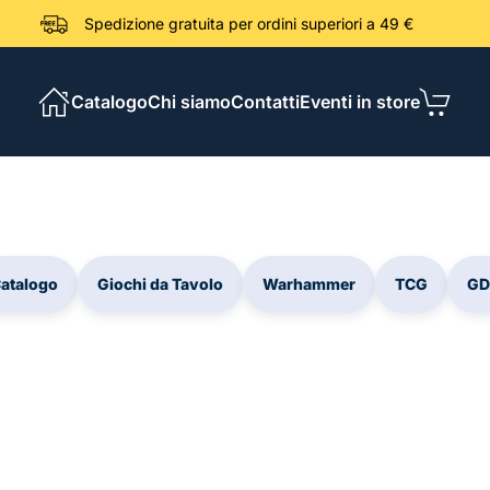
Spedizione gratuita per ordini sup
Catalogo
Chi siamo
Contatti
Eventi in store
atalogo
Giochi da Tavolo
Warhammer
TCG
GD