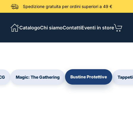
Spedizione gratuita per ordini sup
Catalogo
Chi siamo
Contatti
Eventi in store
Bustine Protettive
CG
Magic: The Gathering
Tappeti