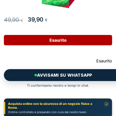
Il
Il
39,90
49,90
€
€
prezzo
prezzo
originale
attuale
era:
è:
Esaurito
49,90 €.
39,90 €.
Esaurito
AVVISAMI SU WHATSAPP
Ti confermiamo rientro e tempi in chat.
Acquista online con la sicurezza di un negozio fisico a
✓
Roma.
Ordine controllato e preparato con cura dal nostro team.