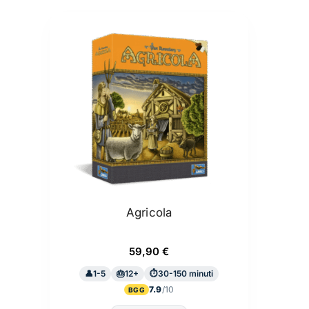
Agricola
59,90
€
1-5
12+
30-150 minuti
7.9
BGG