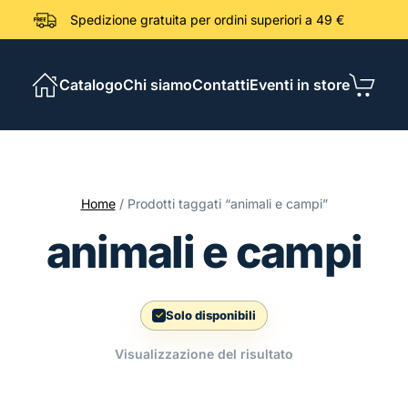
Spedizione gratuita per ordini sup
Catalogo
Chi siamo
Contatti
Eventi in store
Home
/ Prodotti taggati “animali e campi”
animali e campi
Solo disponibili
Visualizzazione del risultato