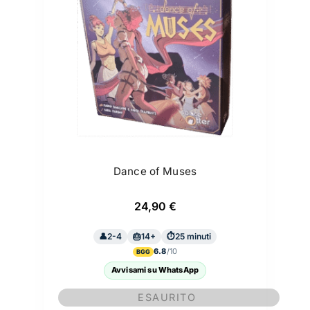
Dance of Muses
24,90
€
2-4
14+
25 minuti
6.8
BGG
Avvisami su WhatsApp