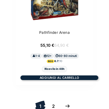
Pathfinder Arena
Il
Il
55,10
€
64,90
€
prezzo
prezzo
originale
attuale
1-4
12+
era:
è:
60-80 minuti
64,90 €.
55,10 €.
6.7
BGG
Ricevilo in 48h
AGGIUNGI AL CARRELLO
1
2