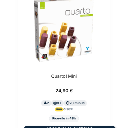
Quarto! Mini
24,90
€
2
8+
20 minuti
6.9
BGG
Ricevilo in 48h