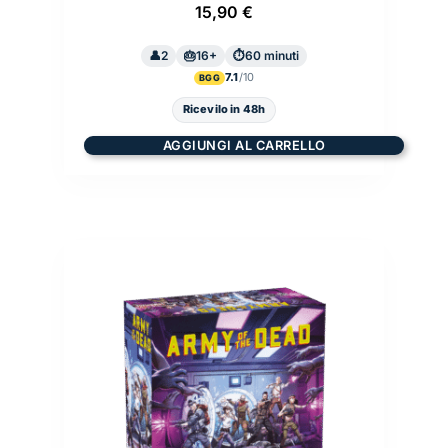
15,90
€
2
16+
60 minuti
7.1
BGG
Ricevilo in 48h
AGGIUNGI AL CARRELLO