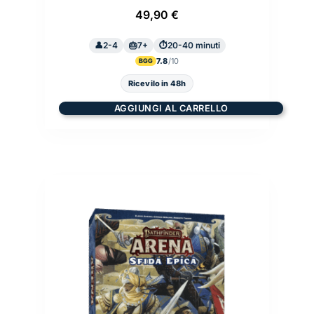
49,90
€
2-4
7+
20-40 minuti
7.8
BGG
Ricevilo in 48h
AGGIUNGI AL CARRELLO