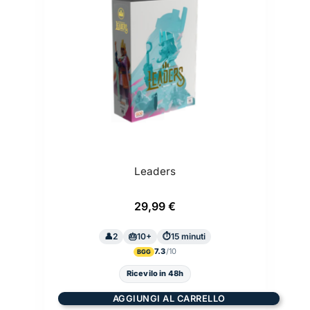
Leaders
29,99
€
2
10+
15 minuti
7.3
BGG
Ricevilo in 48h
AGGIUNGI AL CARRELLO