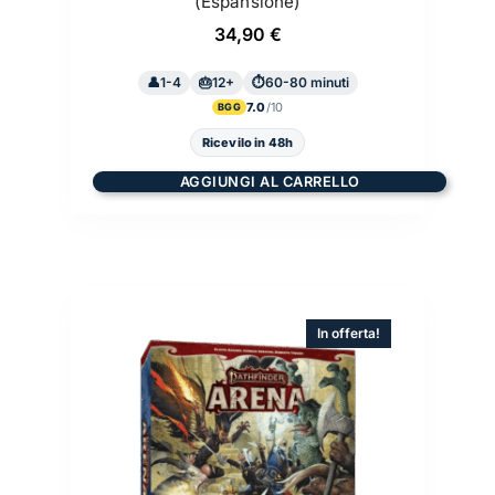
(Espansione)
34,90
€
1-4
12+
60-80 minuti
7.0
BGG
Ricevilo in 48h
AGGIUNGI AL CARRELLO
In offerta!