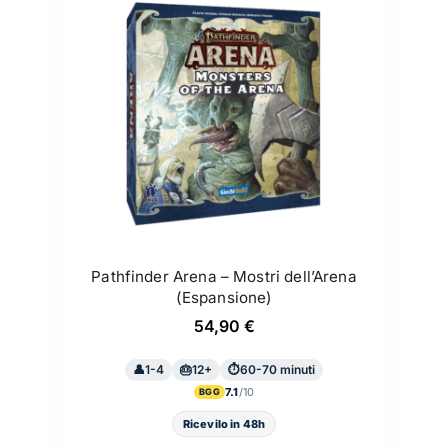
Pathfinder Arena – Mostri dell’Arena
(Espansione)
54,90
€
1-4
12+
60-70 minuti
7.1
BGG
Ricevilo in 48h