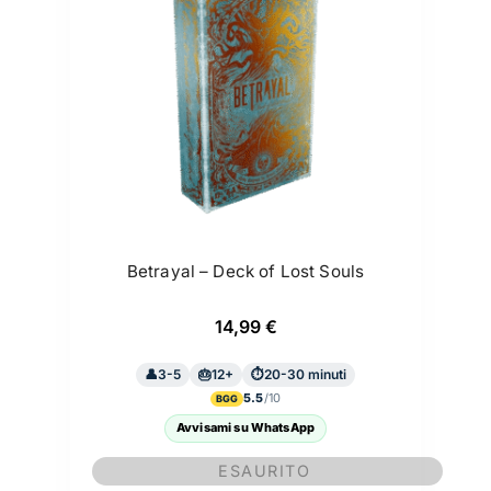
Betrayal – Deck of Lost Souls
14,99
€
3-5
12+
20-30 minuti
5.5
BGG
Avvisami su WhatsApp