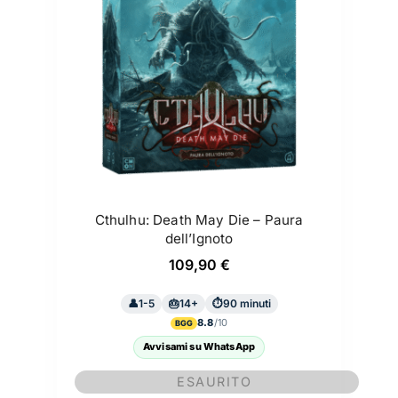
Cthulhu: Death May Die – Paura
dell’Ignoto
109,90
€
1-5
14+
90 minuti
8.8
BGG
Avvisami su WhatsApp