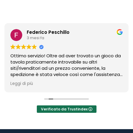
Federico Peschillo
3 mesi fa
Ottimo servizio! Oltre ad aver trovato un gioco da
tavola praticamente introvabile su altri
siti/rivenditori ad un prezzo conveniente, la
spedizione è stata veloce così come l'assistenza
per un ritocco ex-post sull'ordine. Un riferimento
Leggi di più
sicuramente in ambito board gaming.
Verificato da Trustindex