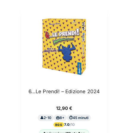
6…Le Prendi! – Edizione 2024
12,90
€
2-10
8+
45 minuti
7.0
BGG