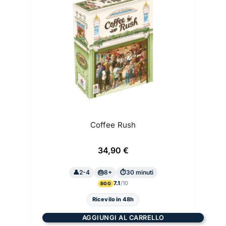
Coffee Rush
34,90
€
2-4
8+
30 minuti
7.1
BGG
Ricevilo in 48h
AGGIUNGI AL CARRELLO